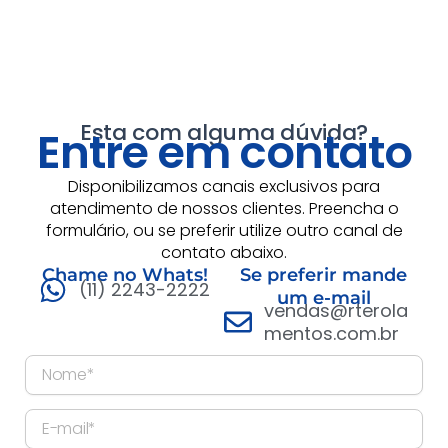
Esta com alguma dúvida?
Entre em contato
Disponibilizamos canais exclusivos para
atendimento de nossos clientes. Preencha o
formulário, ou se preferir utilize outro canal de
contato abaixo.
Chame no Whats!
Se preferir mande
(11) 2243-2222
um e-mail
vendas@rterola
mentos.com.br
N
o
m
E
e
-