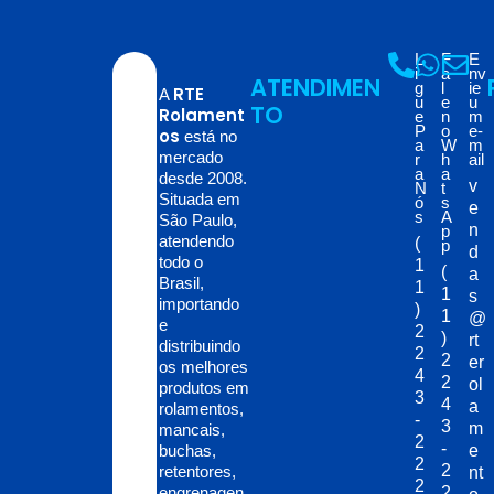
L
F
E
i
a
nv
ATENDIMEN
g
l
ie
RTE
A
u
e
u
TO
Rolament
e
n
m
P
o
e-
os
está no
a
W
m
mercado
r
h
ail
a
a
desde 2008.
v
N
t
Situada em
ó
s
e
s
A
São Paulo,
n
p
atendendo
(
p
d
todo o
1
(
a
Brasil,
1
1
s
importando
)
1
@
e
2
)
rt
distribuindo
2
2
er
os melhores
4
2
ol
produtos em
3
4
a
rolamentos,
-
3
m
mancais,
2
-
buchas,
e
2
2
retentores,
nt
2
engrenagen
2