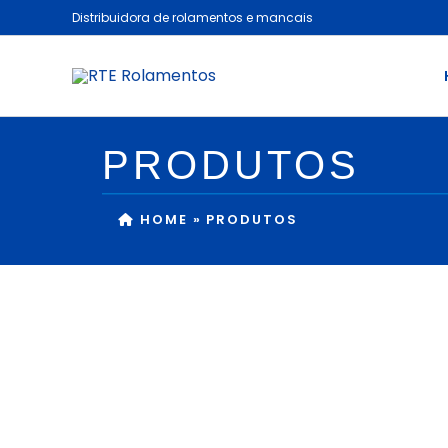
Ir
Distribuidora de rolamentos e mancais
para
o
conteúdo
PRODUTOS
HOME
»
PRODUTOS