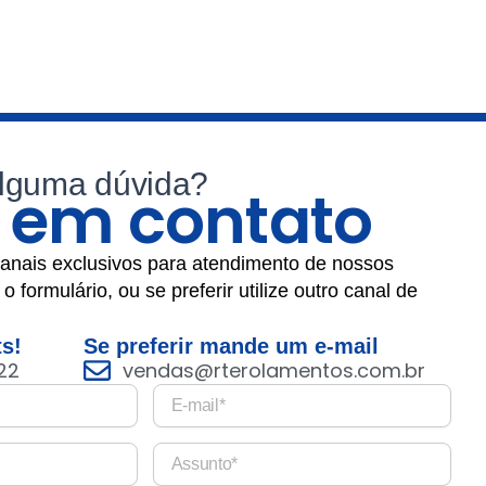
lguma dúvida?
e em contato
canais exclusivos para atendimento de nossos
o formulário, ou se preferir utilize outro canal de
s!
Se preferir mande um e-mail
22
vendas@rterolamentos.com.br
E
-
m
A
a
s
i