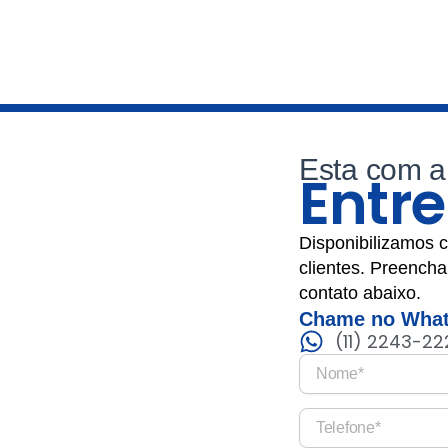
Esta com a
Entr
Disponibilizamos 
clientes. Preencha 
contato abaixo.
Chame no What
(11) 2243-22
N
o
m
T
e
e