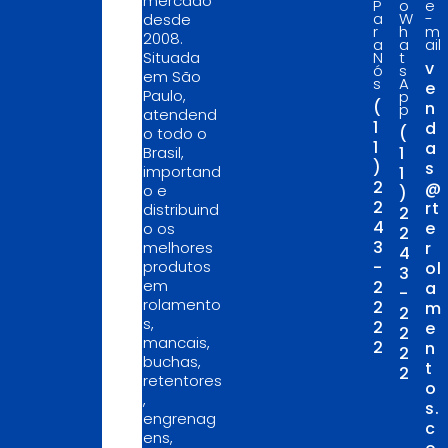
mercado
P
o
e
a
W
-
desde
r
h
m
2008.
a
a
ail
Situada
N
t
v
ó
s
em São
s
A
e
Paulo,
p
(
n
p
atendend
1
d
(
o todo o
1
a
Brasil,
1
)
s
importand
1
2
@
o e
)
2
rt
distribuind
2
4
e
o os
2
3
melhores
r
4
produtos
-
ol
3
em
2
a
-
rolamento
2
m
2
s,
2
e
2
mancais,
2
n
2
buchas,
t
2
retentores
o
,
s.
engrenag
c
ens,