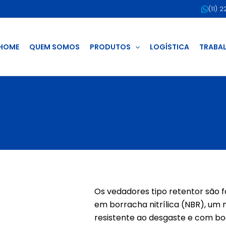
(11) 
HOME
QUEM SOMOS
PRODUTOS
LOGÍSTICA
TRABA
Os vedadores tipo retentor são 
em borracha nitrílica (NBR), um 
resistente ao desgaste e com b