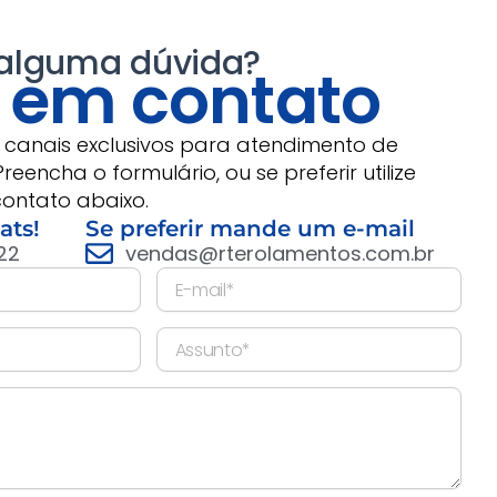
 alguma dúvida?
e em contato
s canais exclusivos para atendimento de
Preencha o formulário, ou se preferir utilize
contato abaixo.
ts!
Se preferir mande um e-mail
22
vendas@rterolamentos.com.br
E
-
m
A
a
s
i
s
l
u
n
t
o