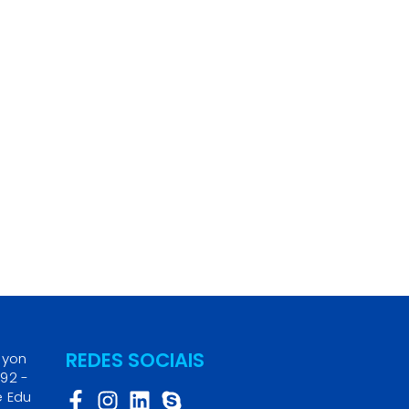
REDES SOCIAIS
myon
, 92 -
e Edu