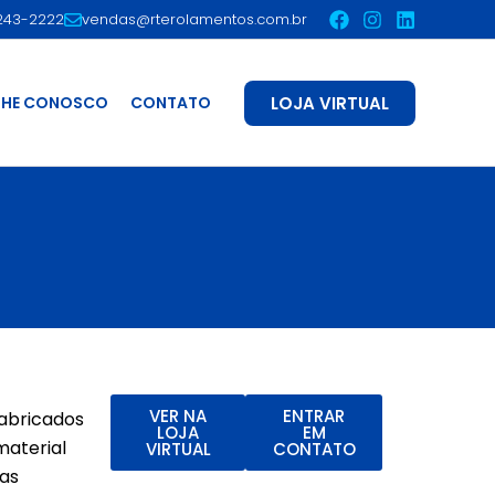
2243-2222
vendas@rterolamentos.com.br
LOJA VIRTUAL
LHE CONOSCO
CONTATO
VER NA
ENTRAR
fabricados
LOJA
EM
material
VIRTUAL
CONTATO
oas