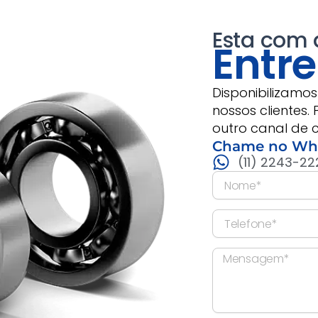
Esta com
Entr
Disponibilizamo
nossos clientes. 
outro canal de 
Chame no Wha
(11) 2243-22
N
o
m
T
e
e
l
M
e
e
f
n
o
s
n
a
e