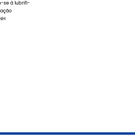
se à lubrifi­
dação
SNH