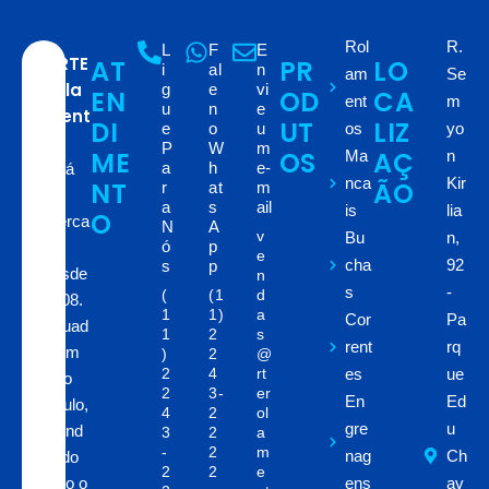
Rol
R.
L
F
E
RTE
AT
PR
LO
A
i
al
n
am
Se
Rola
g
e
vi
EN
OD
CA
ent
m
u
n
e
ment
DI
UT
LIZ
e
o
u
os
yo
os
P
W
m
ME
OS
AÇ
Ma
n
a
h
e-
está
nca
Kir
NT
ÃO
r
at
m
no
a
s
ail
is
lia
O
merca
N
A
v
Bu
n,
ó
p
do
e
cha
92
s
p
desde
n
s
-
(
(1
d
2008.
1
1)
a
Cor
Pa
Situad
1
2
s
rent
rq
a em
)
2
@
2
4
rt
es
ue
São
2
3-
er
En
Ed
Paulo,
4
2
ol
gre
u
atend
3
2
a
-
2
m
nag
Ch
endo
2
2
e
todo o
ens
av