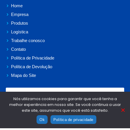
Home
Empresa
Produtos
Logística
Trabalhe conosco
Contato
Política de Privacidade
Política de Devolução
Mapa do Site
LOJA VIRTUAL
Nós utilizamos cookies para garantir que você tenha a
melhor experiência em nosso site. Se você continua a usar
este site, assumimos que você está satisfeito.
RTE Rolamentos
| Copyright © 2026 - Todos os direitos Reservados.
Ok
Política de privacidade
experts
Desenvolvido por: