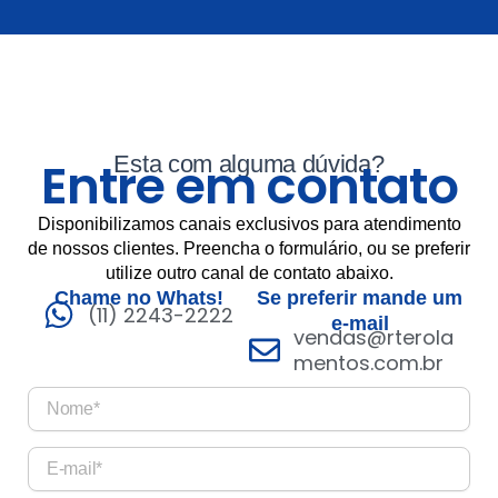
Esta com alguma dúvida?
Entre em contato
Disponibilizamos canais exclusivos para atendimento
de nossos clientes. Preencha o formulário, ou se preferir
utilize outro canal de contato abaixo.
Chame no Whats!
Se preferir mande um
(11) 2243-2222
e-mail
vendas@rterola
mentos.com.br
N
o
m
E
e
-