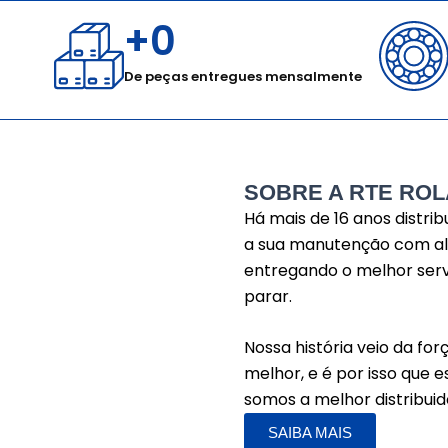
+
0
De peças entregues mensalmente​
SOBRE A RTE RO
Há mais de 16 anos distrib
a sua manutenção com alta
entregando o melhor serv
parar.
Nossa história veio da f
melhor, e é por isso que 
somos a melhor distribuido
SAIBA MAIS